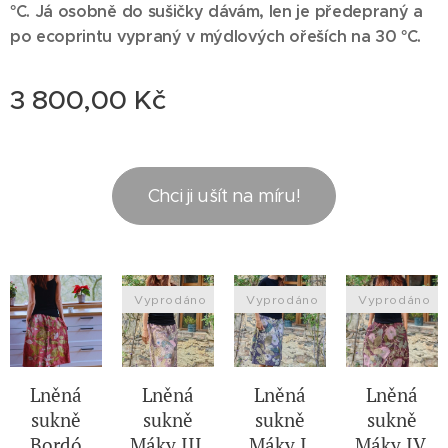
°C. Já osobně do sušičky dávám, len je předepraný a
po ecoprintu vypraný v mýdlových ořeších na 30 °C.
3 800,00
Kč
Chci ji ušít na míru!
Vyprodáno
Vyprodáno
Vyprodáno
Lněná
Lněná
Lněná
Lněná
sukně
sukně
sukně
sukně
Bordó
Máky III.
Máky I.
Máky IV.