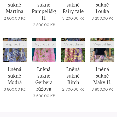
sukně
sukně
sukně
sukně
Martina
Pampelišky
Fairy tale
Louka
II.
2 800,00
Kč
3 200,00
Kč
3 200,00
Kč
2 800,00
Kč
Vyprodáno
Vyprodáno
Vyprodáno
Vyprodáno
Lněná
Lněná
Lněná
Lněná
sukně
sukně
sukně
sukně
Modrá
Gerbera
Birch
Máky II.
růžová
3 800,00
Kč
2 700,00
Kč
3 800,00
Kč
3 600,00
Kč