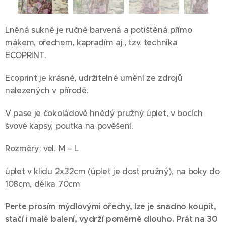
Lněná sukně je ručně barvená a potištěná přímo
mákem, ořechem, kapradím aj., tzv. technika
ECOPRINT.
Ecoprint je krásné, udržitelné umění ze zdrojů
nalezených v přírodě.
V pase je čokoládově hnědý pružný úplet, v bocích
švové kapsy, poutka na pověšení.
Rozměry: vel. M – L
úplet v klidu 2x32cm (úplet je dost pružný), na boky do
108cm, délka 70cm
Perte prosím mýdlovými ořechy, lze je snadno koupit,
stačí i malé balení, vydrží poměrně dlouho. Prát na 30