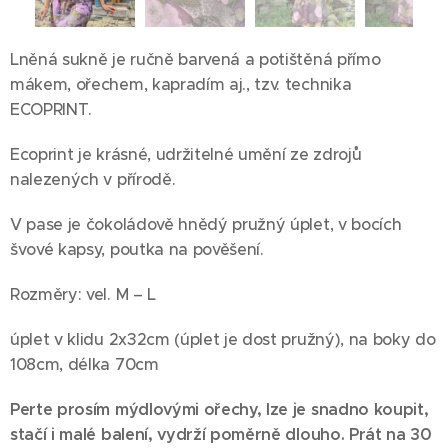
Lněná sukně je ručně barvená a potištěná přímo
mákem, ořechem, kapradím aj., tzv. technika
ECOPRINT.
Ecoprint je krásné, udržitelné umění ze zdrojů
nalezených v přírodě.
V pase je čokoládově hnědý pružný úplet, v bocích
švové kapsy, poutka na pověšení.
Rozměry: vel. M – L
úplet v klidu 2x32cm (úplet je dost pružný), na boky do
108cm, délka 70cm
Perte prosím mýdlovými ořechy, lze je snadno koupit,
stačí i malé balení, vydrží poměrně dlouho. Prát na 30