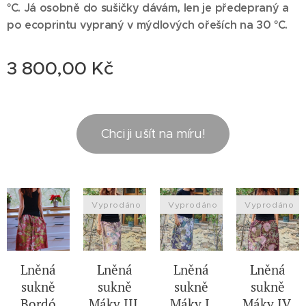
°C. Já osobně do sušičky dávám, len je předepraný a
po ecoprintu vypraný v mýdlových ořeších na 30 °C.
3 800,00
Kč
Chci ji ušít na míru!
Vyprodáno
Vyprodáno
Vyprodáno
Lněná
Lněná
Lněná
Lněná
sukně
sukně
sukně
sukně
Bordó
Máky III.
Máky I.
Máky IV.