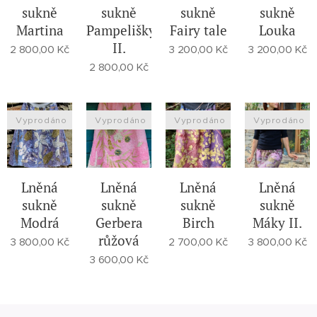
sukně
sukně
sukně
sukně
Martina
Pampelišky
Fairy tale
Louka
II.
2 800,00
Kč
3 200,00
Kč
3 200,00
Kč
2 800,00
Kč
Vyprodáno
Vyprodáno
Vyprodáno
Vyprodáno
Lněná
Lněná
Lněná
Lněná
sukně
sukně
sukně
sukně
Modrá
Gerbera
Birch
Máky II.
růžová
3 800,00
Kč
2 700,00
Kč
3 800,00
Kč
3 600,00
Kč