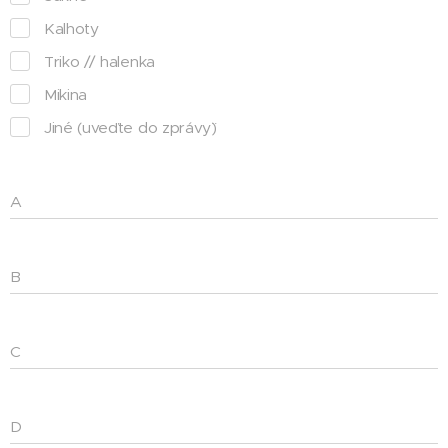
Kalhoty
Triko // halenka
Mikina
Jiné (uveďte do zprávy¨)
A
B
C
D