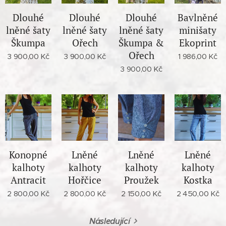
Dlouhé
Dlouhé
Dlouhé
Bavlněné
lněné šaty
lněné šaty
lněné šaty
minišaty
Škumpa
Ořech
Škumpa &
Ekoprint
Ořech
3 900,00
Kč
3 900,00
Kč
1 986,00
Kč
3 900,00
Kč
Konopné
Lněné
Lněné
Lněné
kalhoty
kalhoty
kalhoty
kalhoty
Antracit
Hořčice
Proužek
Kostka
2 800,00
Kč
2 800,00
Kč
2 150,00
Kč
2 450,00
Kč
Následující