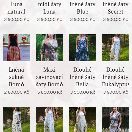
Luna
midi šaty
lněné šaty
lněné šaty
natural
Luna
Blue
Secret
3 900,00
Kč
3 900,00
Kč
3 900,00
Kč
3 900,00
Kč
Lněná
Maxi
Dlouhé
Dlouhé
sukně
zavinovací
lněné šaty
lněné šaty
Bordó
šaty Bordó
Bella
Eukalyptus
2 800,00
Kč
5 850,00
Kč
3 500,00
Kč
3 900,00
Kč