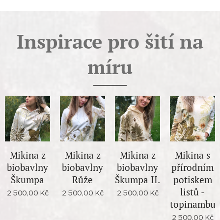
Inspirace pro šití na
míru
Mikina z
Mikina z
Mikina z
Mikina s
biobavlny
biobavlny
biobavlny
přírodním
Škumpa
Růže
Škumpa II.
potiskem
listů -
2 500,00
Kč
2 500,00
Kč
2 500,00
Kč
topinambur
2 500,00
Kč