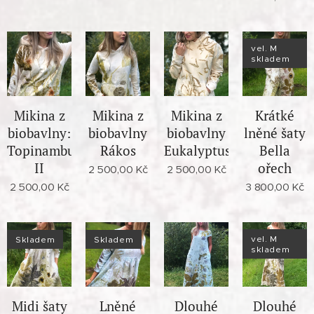
vel. M
skladem
Mikina z
Mikina z
Mikina z
Krátké
biobavlny:
biobavlny
biobavlny
lněné šaty
Topinambur
Rákos
Eukalyptus
Bella
II
ořech
2 500,00
Kč
2 500,00
Kč
2 500,00
Kč
3 800,00
Kč
vel. M
Skladem
Skladem
skladem
Midi šaty
Lněné
Dlouhé
Dlouhé