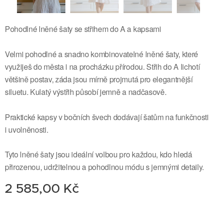
Pohodlné lněné šaty se střihem do A a kapsami
Velmi pohodlné a snadno kombinovatelné lněné šaty, které
využiješ do města i na procházku přírodou. Střih do A lichotí
většině postav, záda jsou mírně projmutá pro elegantnější
siluetu. Kulatý výstřih působí jemně a nadčasově.
Praktické kapsy v bočních švech dodávají šatům na funkčnosti
i uvolněnosti.
Tyto lněné šaty jsou ideální volbou pro každou, kdo hledá
přirozenou, udržitelnou a pohodlnou módu s jemnými detaily.
2 585,00
Kč