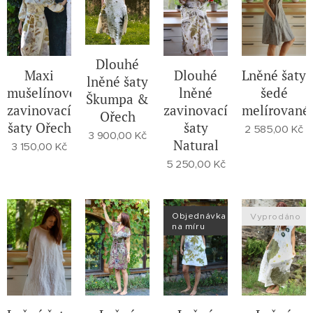
Dlouhé
Maxi
Dlouhé
Lněné šaty
lněné šaty
mušelínové
lněné
šedé
Škumpa &
zavinovací
zavinovací
melírované
Ořech
šaty Ořech
šaty
2 585,00
Kč
3 900,00
Kč
Natural
3 150,00
Kč
5 250,00
Kč
Objednávka
Vyprodáno
na míru