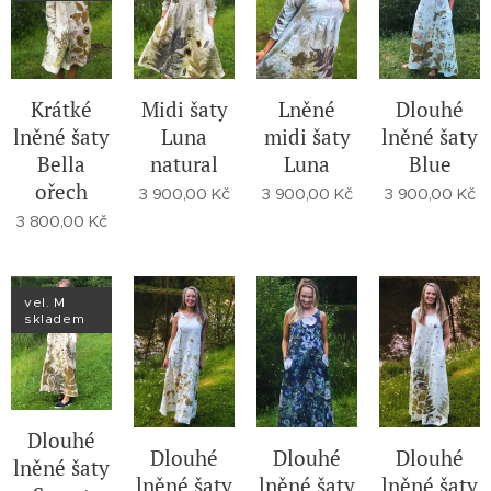
Krátké
Midi šaty
Lněné
Dlouhé
lněné šaty
Luna
midi šaty
lněné šaty
Bella
natural
Luna
Blue
ořech
3 900,00
Kč
3 900,00
Kč
3 900,00
Kč
3 800,00
Kč
vel. M
skladem
Dlouhé
Dlouhé
Dlouhé
Dlouhé
lněné šaty
lněné šaty
lněné šaty
lněné šaty