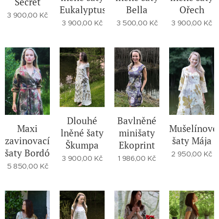
Secret
Eukalyptus
Bella
Ořech
3 900,00
Kč
3 900,00
Kč
3 500,00
Kč
3 900,00
Kč
Dlouhé
Bavlněné
Maxi
Mušelínové
lněné šaty
minišaty
zavinovací
šaty Mája
Škumpa
Ekoprint
šaty Bordó
2 950,00
Kč
3 900,00
Kč
1 986,00
Kč
5 850,00
Kč