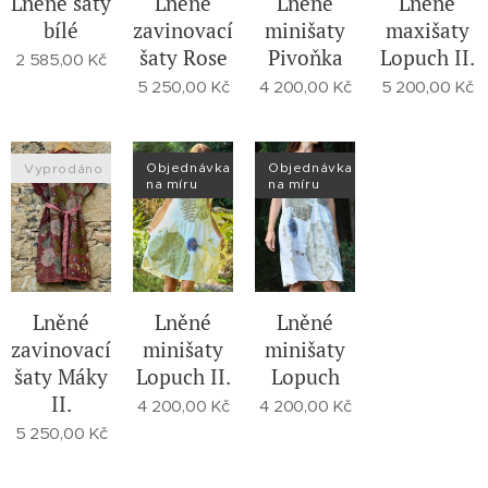
Lněné
Lněné
Lněné
Lněné šaty
zavinovací
minišaty
maxišaty
bílé
šaty Rose
Pivoňka
Lopuch II.
2 585,00
Kč
5 250,00
Kč
4 200,00
Kč
5 200,00
Kč
Objednávka
Objednávka
Vyprodáno
na míru
na míru
Lněné
Lněné
Lněné
zavinovací
minišaty
minišaty
šaty Máky
Lopuch II.
Lopuch
II.
4 200,00
Kč
4 200,00
Kč
5 250,00
Kč