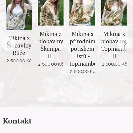
Mikina z
Mikina s
Mikina z
Mikina z
biobavlny
přírodním
biobavlny:
biobavlny
Škumpa
potiskem
Topinambur
Růže
II.
listů -
II
2 500,00
Kč
topinambur
2 500,00
Kč
2 500,00
Kč
2 500,00
Kč
Kontakt