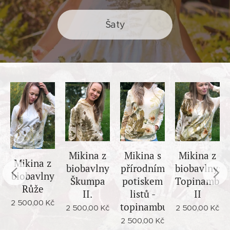
Šaty
Mikina z
Mikina s
Mikina z
Mikina z
biobavlny
přírodním
biobavlny:
biobavlny
Škumpa
potiskem
Topinambur
Růže
II.
listů -
II
2 500,00
Kč
topinambur
2 500,00
Kč
2 500,00
Kč
2 500,00
Kč