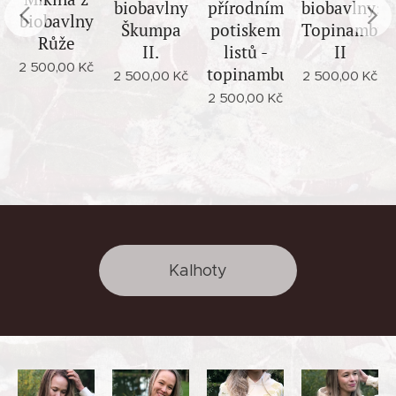
biobavlny
přírodním
biobavlny:
biobavlny
Škumpa
potiskem
Topinambur
Růže
II.
listů -
II
2 500,00
Kč
topinambur
2 500,00
Kč
2 500,00
Kč
2 500,00
Kč
Kalhoty